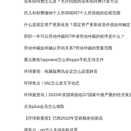
业务招待费怎么算？允许扣除的业务招待费计算方法
托儿补助费缴纳个人所得税吗?个人所得税的征税范围
什么是固定资产更新改造？固定资产更新改造价值如何确定
辞职一年可以劳动仲裁吗?申请劳动仲裁的程序是什么？
劳动仲裁如何确认劳动关系?劳动仲裁的受案范围
重点聚焦!oppoace怎么和oppo手机互传文件
环球要闻：电脑版腾讯会议怎么设置静音
环球焦点！b站怎么发文字动态
环球最资讯丨2023年英国将面临G7国家中最严重的经济衰
京东plus会员怎么领取
【环球新要闻】巴西2022年贸易顺差创新高
观焦点：qq怎么关掉年龄设置