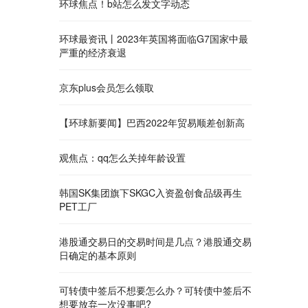
环球焦点！b站怎么发文字动态
环球最资讯丨2023年英国将面临G7国家中最
严重的经济衰退
京东plus会员怎么领取
【环球新要闻】巴西2022年贸易顺差创新高
观焦点：qq怎么关掉年龄设置
韩国SK集团旗下SKGC入资盈创食品级再生
PET工厂
港股通交易日的交易时间是几点？港股通交易
日确定的基本原则
可转债中签后不想要怎么办？可转债中签后不
想要放弃一次没事吧?