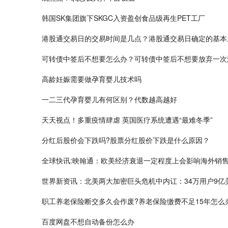
韩国SK集团旗下SKGC入资盈创食品级再生PET工厂
港股通交易日的交易时间是几点？港股通交易日确定的基本
可转债中签后不想要怎么办？可转债中签后不想要放弃一次
高龄妊娠需要做孕育婴儿技术吗
一二三代孕育婴儿有何区别？代数越高越好
天天视点！多重疫情肆虐 英国医疗系统遭遇“最难冬季”
分红后股价会下跌吗?股票分红股价下跌是什么原因？
全球快讯:映翰通：欧美经济衰退一定程度上会影响海外销
世界新资讯：北美两大加密巨头危机中内讧：34万用户9亿
职工养老保险断交多久会作废?养老保险缴费不足15年怎么
百度网盘不想自动备份怎么办