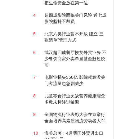
把生命安全放在第一位
4
超四成影院面临关门风险 近七成
影院坚持不裁员
5
北京六类行业暂不开放 建立“三
张清单”管理方式
6
武汉超四成餐厅恢复外卖业务 不
少餐饮商家外卖单量甚至赶超疫
前
7
电影业损失350亿 影院就算没关
门客流量也急剧减少
8
儿童零食行业欠缺营养健康理念
多数未标注过敏源
9
全国物流行业表彰大会在京举行
全面培养高素质物流劳动者大军
10
海关总署：4月我国外贸进出口