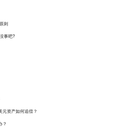
原则
没事吧?
售
美元资产如何追偿？
办？