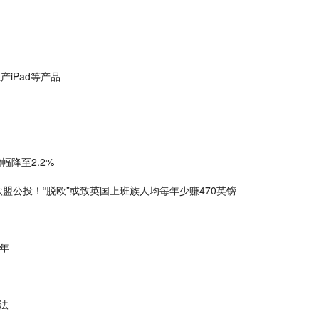
iPad等产品
幅降至2.2%
盟公投！“脱欧”或致英国上班族人均每年少赚470英镑
一年
法