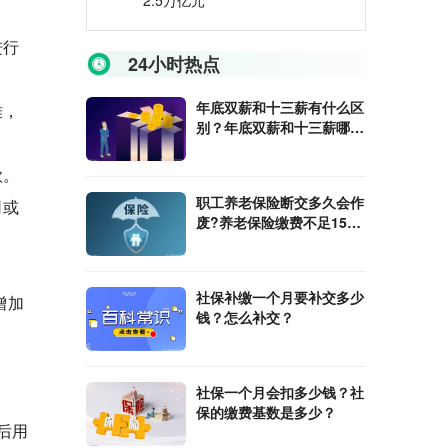
2.5万亿元
进行
24小时热点
年底双薪和十三薪有什么区
难，
别？年底双薪和十三薪哪个
好？
款。
职工养老保险断交多久会作
司或
废?养老保险缴费不足15年
怎么办？
社保补缴一个月要补交多少
增加
钱？怎么补交？
社保一个月会扣多少钱？社
保的缴费基数是多少？
后用