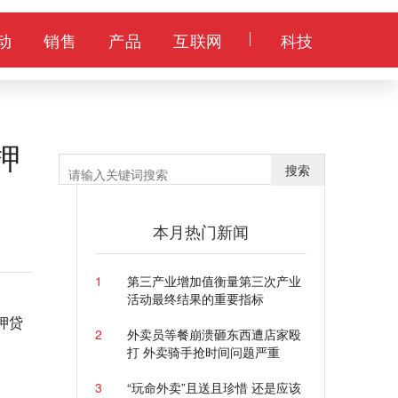
动
销售
产品
互联网
科技
押
搜索
本月热门新闻
1
第三产业增加值衡量第三次产业
活动最终结果的重要指标
押贷
2
外卖员等餐崩溃砸东西遭店家殴
打 外卖骑手抢时间问题严重
3
“玩命外卖”且送且珍惜 还是应该