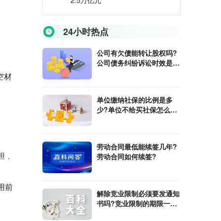
2.5万亿元
24小时热点
公司有欠债能转让股权吗?
公司债务纠纷诉讼时效是多
久?
空材
单位缴纳社保的比例是多
少?单位不给买社保怎么投
诉?
劳动合同最低能续签几年?
钽﹑
劳动合同如何续签?
用前
解除竞业限制必须要发通知
书吗?竞业限制的期限一般
是几年?