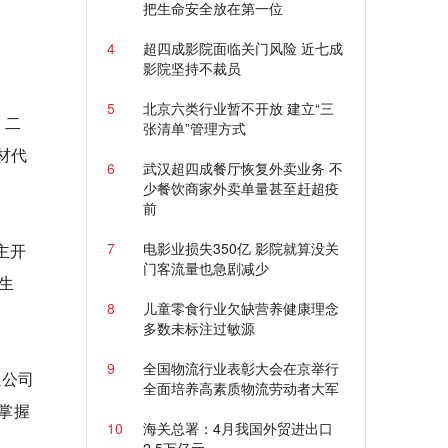
把生命安全放在第一位
4
超四成影院面临关门风险 近七成
影院坚持不裁员
5
北京六类行业暂不开放 建立“三
。二
张清单”管理方式
材代
6
武汉超四成餐厅恢复外卖业务 不
少餐饮商家外卖单量甚至赶超疫
前
7
电影业损失350亿 影院就算没关
主开
门客流量也急剧减少
生
8
儿童零食行业欠缺营养健康理念
多数未标注过敏源
9
全国物流行业表彰大会在京举行
以公司
全面培养高素质物流劳动者大军
掌握
10
海关总署：4月我国外贸进出口