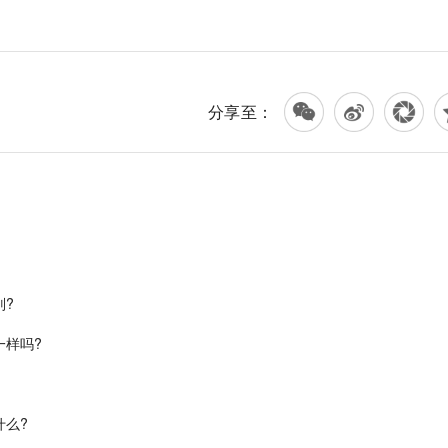
分享至：
别?
一样吗?
什么?