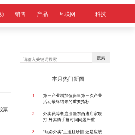
动
销售
产品
互联网
科技
搜索
本月热门新闻
1
第三产业增加值衡量第三次产业
活动最终结果的重要指标
股票
2
外卖员等餐崩溃砸东西遭店家殴
打 外卖骑手抢时间问题严重
3
“玩命外卖”且送且珍惜 还是应该