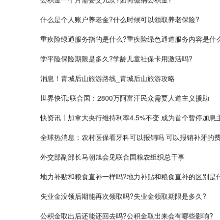
​什么是个人账户养老金?什么时候可以领取养老保险?
重疾险绿通服务指的是什么?重疾险绿色通道服务内容是什
学平险保险期限是多久?学龄儿童社保卡用激活吗?
消息！青城后山旅游路线_青城后山旅游攻略
世界快讯:联合国：2800万阿富汗民众需要人道主义援助
快资讯丨加拿大央行维持利率4.5%不变 成为首个暂停加息
全球热消息：农村医保看牙科可以报销吗 可以报销补牙的
外交部副部长马朝旭会见联合国粮农组织总干事
地力补贴和粮食直补一样吗?地力补贴和粮食直补的区别是
​失业金没领后期能再次领取吗?失业金领取期限是多久?
公积金取出后还能还回去吗?公积金取出来会有哪些影响?