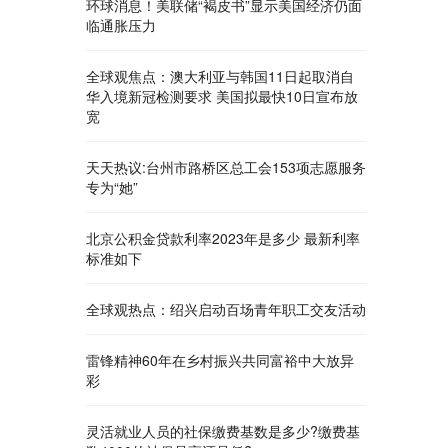
环球消息！美联储“褐皮书”显示美国经济仍面
临通胀压力
全球观焦点：澳大利亚与韩国11日起取消自
华入境新冠检测要求 美国拟最快10日宣布放
宽
天天热议:台州市路桥区总工会153项志愿服务
专为“她”
北京公积金贷款利率2023年是多少 最新利率
标准如下
全球观热点：绍兴启动百场青年职工交友活动
雷锋精神60年在乡村振兴共同富裕中大放异
彩
灵活就业人员的社保缴费基数是多少?缴费基