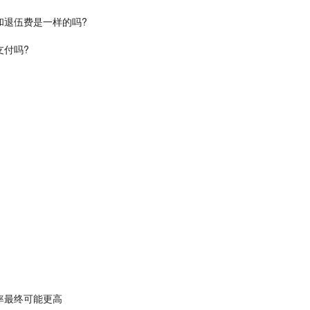
和退伍费是一样的吗?
支付吗?
率最终可能更高