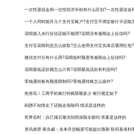
​一次性退役金和一次性经济补助有什么区别?一次性退役金
一个人同时能开几个支付宝账户?支付宝不绑定银行卡还能
​花呗接入央行征信还能不能用?​花呗没有逾期会上征信吗?
​支付宝花呗利息怎么收取?怎么使用支付宝实体店通用红包?
​微信支付分有什么用?花呗临时额度有逾期会上征信吗?
花呗最低还款额怎么计算?花呗最低还款有利息吗?
​零钱通转账有额度限制吗?​零钱通转账怎么操作?
热资讯！工商手机银行转账限额多少 银行规定如下
剐蹭不知情走了还能走保险吗 情况是这样的
世界实时：自己撞石墩没拍照保险全赔吗 答案是这样的
资讯推荐:蒋先威：未来升息幅度可能超出预期 联邦基准利