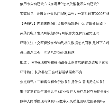
信用卡自动还款方式有哪些?怎么取消花呗自动还款?
荣耀加冕 | 天坛办公天脉(TIME)系列办公家具斩获2022红
【快播报】内蒙古医保门诊报销新规是什么 详细介绍如下
买药的电子发票可以报销吗 可以作为医保报销凭证吗
环球关注：交医保没有查询到相关数据怎么回事 是以下几
舟山市总工会：五送活动强化幸福感
报道：Twitter现在将在移动设备上保留您的首选选项卡选项
环球热门:长兴县总工会精彩活动层出不穷
焦点速讯：二套房公积金贷款条件是什么 需满足这些条件
银行定期存款年限是几年?农业银行大额存单起存额度是多
​数字人民币提现有利息吗?数字人民币兑回收取服务费吗?