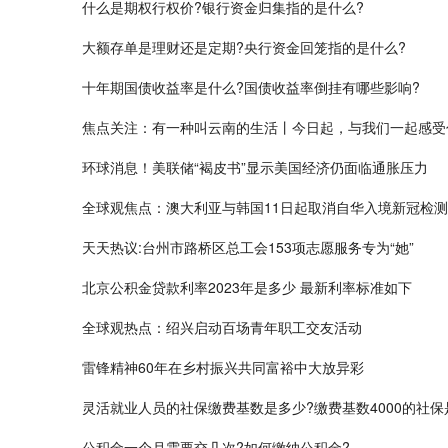
什么是​期权行权价?银行资金归集指的是什么?
大额存单是理财还是定期?央行资金回笼指的是什么?
​十年期国债收益率是什么?国债收益率倒挂有哪些影响?
焦点关注：有一种叫云南的生活丨今日起，与我们一起感受
环球消息！美联储“褐皮书”显示美国经济仍面临通胀压力
全球观焦点：澳大利亚与韩国11日起取消自华入境新冠检测
天天热议:台州市路桥区总工会153项志愿服务专为“她”
北京公积金贷款利率2023年是多少 最新利率标准如下
全球观热点：绍兴启动百场青年职工交友活动
雷锋精神60年在乡村振兴共同富裕中大放异彩
灵活就业人员的社保缴费基数是多少?缴费基数4000的社保
公积金一个月需要交几次?如何缴纳公积金?