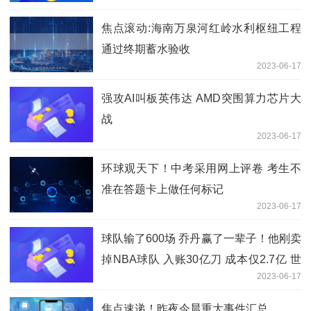
焦点滚动:海南万泉河红岭水利枢纽工程
通过终期蓄水验收
2023-06-17
强攻AI叫板英伟达 AMD突围算力芯片大
战
2023-06-17
环球观天下！中考采用网上评卷 考生不
准在答题卡上做任何标记
2023-06-17
球队输了600场 乔丹赢了一辈子！他刚卖
掉NBA球队 入账30亿刀 成本仅2.7亿 世
2023-06-17
界新资讯
焦点速递！昨夜今晨重大事件汇总