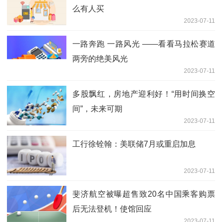
么有人买
2023-07-11
一路奔跑 一路风光 ——看看马拉松赛道
两旁的绝美风光
2023-07-11
多股飘红，房地产迎利好！“用时间换空
间”，未来可期
2023-07-11
工行徐铨翰：美联储7月或重启加息
2023-07-11
斐济航空被曝超售致20名中国乘客购票
后无法登机！使馆回应
2023-07-11