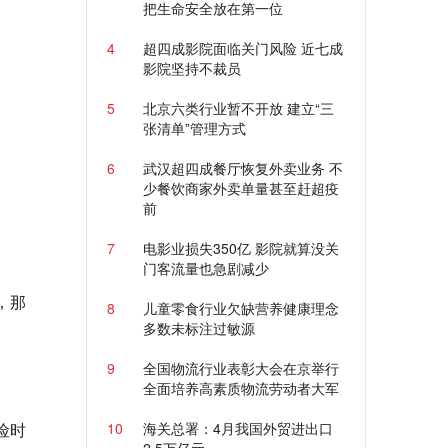
把生命安全放在第一位
4
超四成影院面临关门风险 近七成
影院坚持不裁员
5
北京六类行业暂不开放 建立“三
张清单”管理方式
6
武汉超四成餐厅恢复外卖业务 不
少餐饮商家外卖单量甚至赶超疫
前
7
电影业损失350亿 影院就算没关
门客流量也急剧减少
，那
8
儿童零食行业欠缺营养健康理念
多数未标注过敏源
9
全国物流行业表彰大会在京举行
全面培养高素质物流劳动者大军
险时
10
海关总署：4月我国外贸进出口