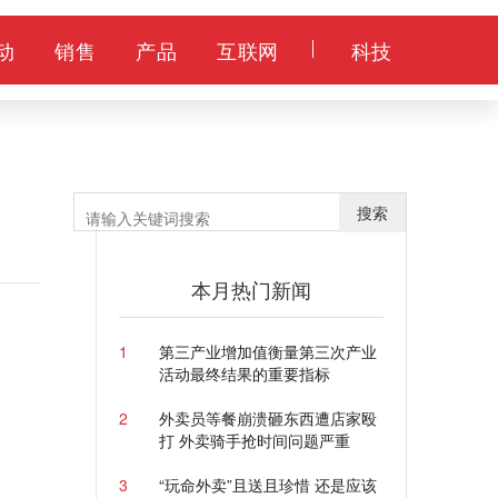
动
销售
产品
互联网
科技
搜索
本月热门新闻
1
第三产业增加值衡量第三次产业
活动最终结果的重要指标
2
外卖员等餐崩溃砸东西遭店家殴
打 外卖骑手抢时间问题严重
3
“玩命外卖”且送且珍惜 还是应该