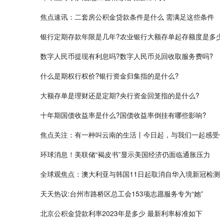
焦点速讯：二套房公积金贷款条件是什么 需满足这些条件
银行定期存款年限是几年?农业银行大额存单起存额度是多
​数字人民币提现有利息吗?数字人民币兑回收取服务费吗?
什么是​期权行权价?银行资金归集指的是什么?
大额存单是理财还是定期?央行资金回笼指的是什么?
​十年期国债收益率是什么?国债收益率倒挂有哪些影响?
焦点关注：有一种叫云南的生活丨今日起，与我们一起感受
环球消息！美联储“褐皮书”显示美国经济仍面临通胀压力
全球观焦点：澳大利亚与韩国11日起取消自华入境新冠检测
天天热议:台州市路桥区总工会153项志愿服务专为“她”
北京公积金贷款利率2023年是多少 最新利率标准如下