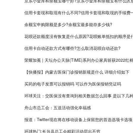
京东小金库和余额宝哪个好?京东小金库和余额宝有什么区
信用卡套现和取现有什么不同?信用卡套现和取现的手续费
余额宝申购限额是多少?余额宝最多能存多少钱?
花呗还款额度没有恢复是什么原因?花呗账单抵扣的顺序是
信用卡自动还款方式有哪些?怎么取消花呗自动还款?
荣耀加冕 | 天坛办公天脉(TIME)系列办公家具斩获2022红
【快播报】内蒙古医保门诊报销新规是什么 详细介绍如下
买药的电子发票可以报销吗 可以作为医保报销凭证吗
环球关注：交医保没有查询到相关数据怎么回事 是以下几
舟山市总工会：五送活动强化幸福感
报道：Twitter现在将在移动设备上保留您的首选选项卡选项
环球热门:长兴县总工会精彩活动层出不穷