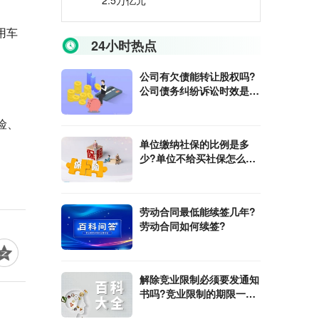
2.5万亿元
用车
24小时热点
公司有欠债能转让股权吗?
公司债务纠纷诉讼时效是多
久?
险、
单位缴纳社保的比例是多
少?单位不给买社保怎么投
诉?
劳动合同最低能续签几年?
劳动合同如何续签?
解除竞业限制必须要发通知
书吗?竞业限制的期限一般
是几年?