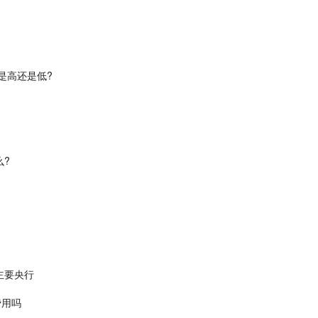
是高还是低?
么?
主要央行
费用吗