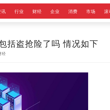
资讯
行业
财经
企业
消费
市场
滚
包括盗抢险了吗 情况如下
财经