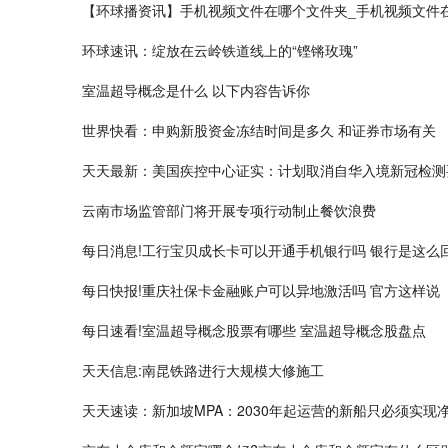
【环球播资讯】手机视频文件在哪个文件夹_手机视频文件
环球速讯：绽放在云岭铁道线上的“铿锵玫瑰”
室温超导概念是什么 以下内容告诉你
世界快看：申购新股资金冻结时间是多久 和证券市场有关
天天最新：美国疾控中心证实：计划取消自华入境新冠检测
云南市场监管部门将开展专项行动制止餐饮浪费
每日消息!工行宝贝成长卡可以开通手机银行吗 银行是这么
每日快报!重庆社保卡金融账户可以异地激活吗 官方这样说
每日速看!室温超导概念股票有哪些 室温超导概念股盘点
天天信息:南昆铁路进行大规模大修施工
天天速读：新加坡MPA：2030年起运营的新船只必须实现