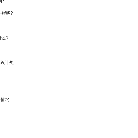
别?
一样吗?
什么?
棉设计奖
种情况