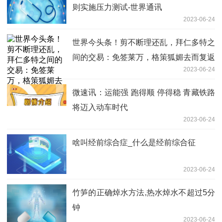
则实施压力测试-世界通讯
2023-06-24
世界今头条！剪不断理还乱，拜仁多特之
间的交易：免签莱万，格策狐媚去而复返
2023-06-24
微速讯：运能强 跑得顺 停得稳 青藏铁路
将迈入动车时代
2023-06-24
啥叫经前综合症_什么是经前综合征
2023-06-24
竹笋的正确焯水方法,热水焯水不超过5分
钟
2023-06-24