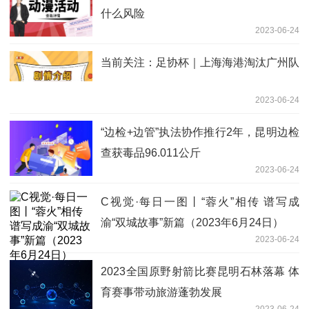
什么风险
2023-06-24
当前关注：足协杯｜上海海港淘汰广州队
2023-06-24
“边检+边管”执法协作推行2年，昆明边检
查获毒品96.011公斤
2023-06-24
C视觉·每日一图丨“蓉火”相传 谱写成
渝“双城故事”新篇（2023年6月24日）
2023-06-24
2023全国原野射箭比赛昆明石林落幕 体
育赛事带动旅游蓬勃发展