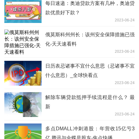
每日速递：奥迪贷款方案有几种，奥迪贷
款优质好下款？
2023-06-24
俄莫斯科州州长：该州安全保障措施已强
化-天天速看料
2023-06-24
日历表忌诸事不宜什么意思（忌诸事不宜
什么意思）_全球快看点
2023-06-24
解除车辆贷款抵押手续流程是什么？ 最
新
2023-06-24
多点DMALL冲刺港股：年营收15亿亏3
亿 腾讯与金蝶是股东-焦点快播